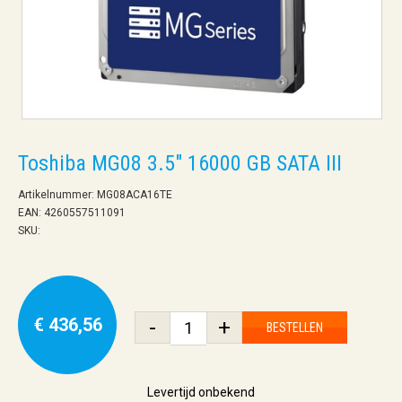
Toshiba MG08 3.5" 16000 GB SATA III
Artikelnummer: MG08ACA16TE
EAN: 4260557511091
SKU:
€ 436,56
-
+
BESTELLEN
Levertijd onbekend