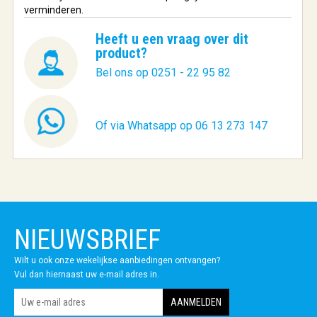
verminderen.
Heeft u een vraag over dit
product?
Bel ons op 0251 - 22 95 82
Of via Whatsapp op 06 13 273 147
NIEUWSBRIEF
Wilt u ook onze wekelijkse aanbiedingen ontvangen?
Vul dan hiernaast uw e-mail adres in.