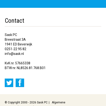
Contact
Sask PC
Breestraat 3A
1941 ED Beverwijk
0251-22 95 82
info@sask.nl
KvK nr. 57665338
BTW nr. NL8526.81.768.B01
© Copyright 2000 - 2026 Sask PC
Algemene