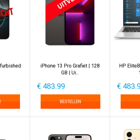
efurbished
iPhone 13 Pro Grafiet | 128
HP Elite
GB | Ui...
€ 483.99
€ 483.
N
BESTELLEN