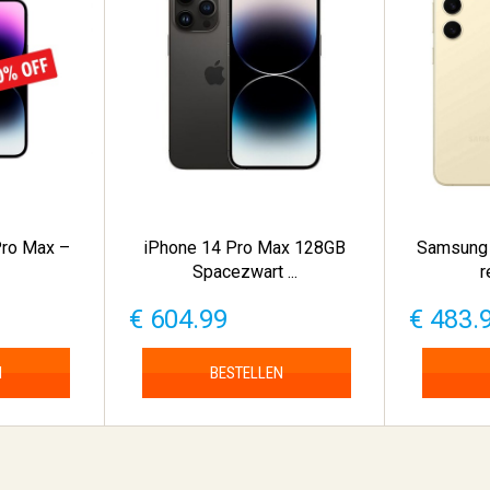
Pro Max –
iPhone 14 Pro Max 128GB
Samsung 
Spacezwart ...
r
€ 604.99
€ 483.
N
BESTELLEN