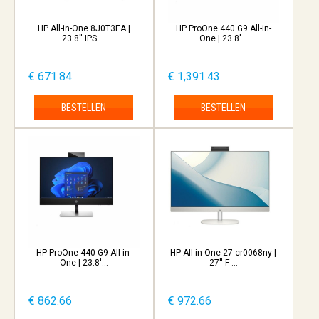
HP All-in-One 8J0T3EA |
HP ProOne 440 G9 All-in-
23.8'' IPS ...
One | 23.8'...
€ 671.84
€ 1,391.43
BESTELLEN
BESTELLEN
HP ProOne 440 G9 All-in-
HP All-in-One 27-cr0068ny |
One | 23.8'...
27'' F-...
€ 862.66
€ 972.66