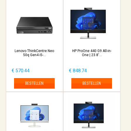
Lenovo ThinkCentre Neo
HP ProOne 440 G9 All-in-
50q Gen4 i5-...
One | 23.8'...
€ 570.44
€ 848.74
BESTELLEN
BESTELLEN