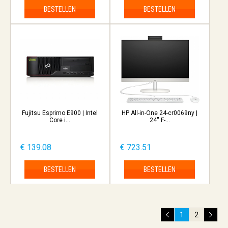
BESTELLEN
BESTELLEN
Fujitsu Esprimo E900 | Intel
HP All-in-One 24-cr0069ny |
Core i...
24'' F-...
€ 139.08
€ 723.51
BESTELLEN
BESTELLEN
1
2