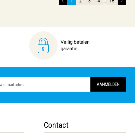
1
2
3
4
...
18
Veilig betalen
garantie
Contact