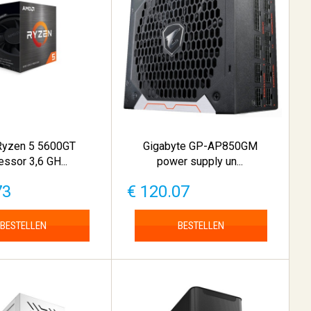
yzen 5 5600GT
Gigabyte GP-AP850GM
essor 3,6 GH...
power supply un...
73
€ 120.07
BESTELLEN
BESTELLEN