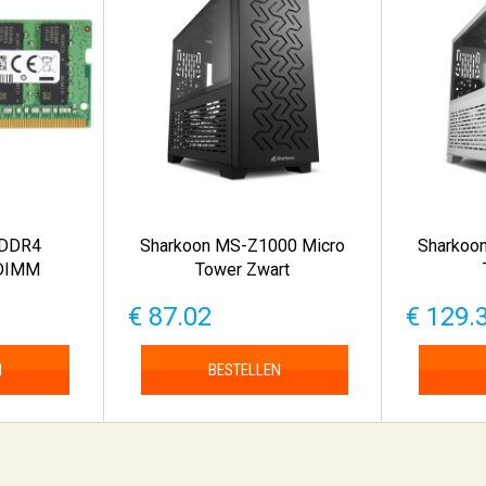
 DDR4
Sharkoon MS-Z1000 Micro
Sharkoo
DIMM
Tower Zwart
€ 87.02
€ 129.
N
BESTELLEN