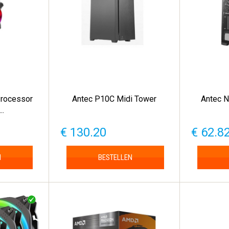
rocessor
Antec P10C Midi Tower
Antec 
..
€ 130.20
€ 62.8
N
BESTELLEN