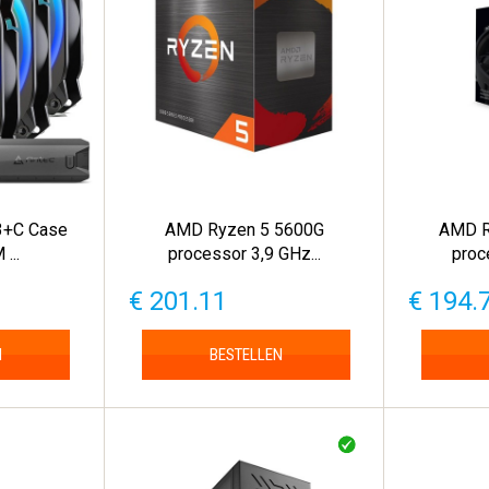
3+C Case
AMD Ryzen 5 5600G
AMD R
...
processor 3,9 GHz...
proc
€ 201.11
€ 194.
N
BESTELLEN