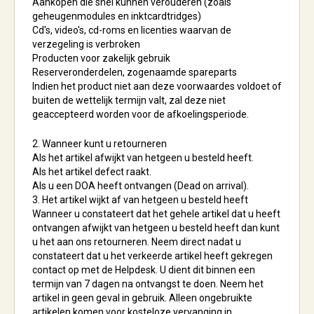
Aankopen die snel kunnen verouderen (zoals
geheugenmodules en inktcardtridges)
Cd's, video's, cd-roms en licenties waarvan de
verzegeling is verbroken
Producten voor zakelijk gebruik
Reserveronderdelen, zogenaamde spareparts
Indien het product niet aan deze voorwaardes voldoet of
buiten de wettelijk termijn valt, zal deze niet
geaccepteerd worden voor de afkoelingsperiode.
2. Wanneer kunt u retourneren
Als het artikel afwijkt van hetgeen u besteld heeft.
Als het artikel defect raakt.
Als u een DOA heeft ontvangen (Dead on arrival).
3. Het artikel wijkt af van hetgeen u besteld heeft
Wanneer u constateert dat het gehele artikel dat u heeft
ontvangen afwijkt van hetgeen u besteld heeft dan kunt
u het aan ons retourneren. Neem direct nadat u
constateert dat u het verkeerde artikel heeft gekregen
contact op met de Helpdesk. U dient dit binnen een
termijn van 7 dagen na ontvangst te doen. Neem het
artikel in geen geval in gebruik. Alleen ongebruikte
artikelen komen voor kosteloze vervanging in