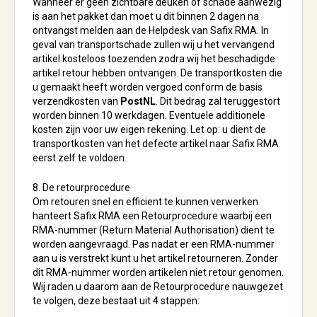
Wanneer er geen zichtbare deuken of schade aanwezig
is aan het pakket dan moet u dit binnen 2 dagen na
ontvangst melden aan de Helpdesk van Safix RMA. In
geval van transportschade zullen wij u het vervangend
artikel kosteloos toezenden zodra wij het beschadigde
artikel retour hebben ontvangen. De transportkosten die
u gemaakt heeft worden vergoed conform de basis
verzendkosten van
PostNL
. Dit bedrag zal teruggestort
worden binnen 10 werkdagen. Eventuele additionele
kosten zijn voor uw eigen rekening. Let op: u dient de
transportkosten van het defecte artikel naar Safix RMA
eerst zelf te voldoen.
8. De retourprocedure
Om retouren snel en efficient te kunnen verwerken
hanteert Safix RMA een Retourprocedure waarbij een
RMA-nummer (Return Material Authorisation) dient te
worden aangevraagd. Pas nadat er een RMA-nummer
aan u is verstrekt kunt u het artikel retourneren. Zonder
dit RMA-nummer worden artikelen niet retour genomen.
Wij raden u daarom aan de Retourprocedure nauwgezet
te volgen, deze bestaat uit 4 stappen: