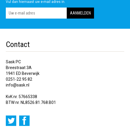
Vul dan hiernaast uw e-mail adres in.
Contact
Sask PC
Breestraat 3A
1941 ED Beverwijk
0251-22 95 82
info@sask.nl
KvK nr. 57665338
BTW nr. NL8526.81.768.B01