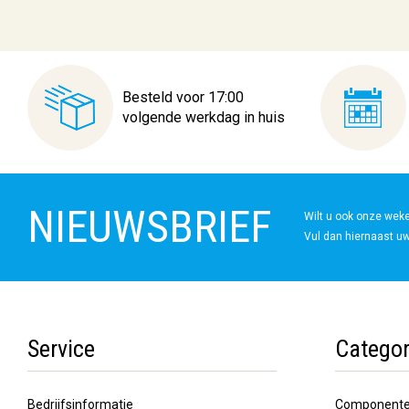
Besteld voor 17:00
volgende werkdag in huis
NIEUWSBRIEF
Wilt u ook onze wek
Vul dan hiernaast uw
Service
Categor
Bedrijfsinformatie
Component