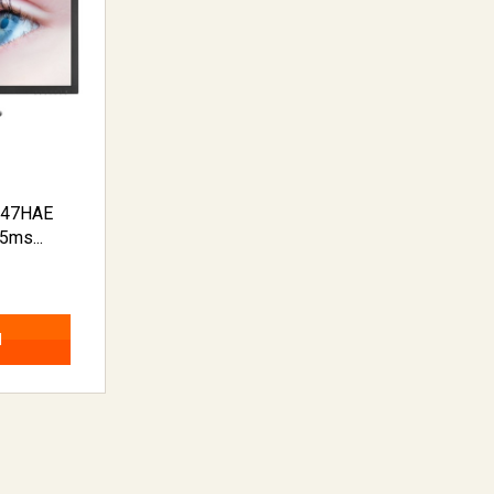
247HAE
5ms...
N