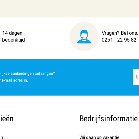
14 dagen
Vragen? Bel ons.
bedenktijd
0251 - 22 95 82
elijkse aanbiedingen ontvangen?
 e-mail adres in.
ieën
Bedrijfsinformatie
en
Wij gaan op vakantie