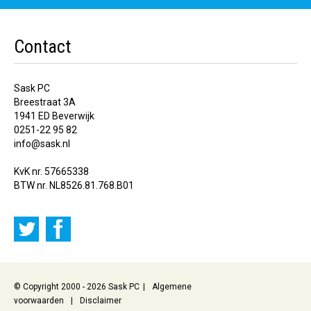
Contact
Sask PC
Breestraat 3A
1941 ED Beverwijk
0251-22 95 82
info@sask.nl
KvK nr. 57665338
BTW nr. NL8526.81.768.B01
© Copyright 2000 - 2026 Sask PC
Algemene
voorwaarden
Disclaimer