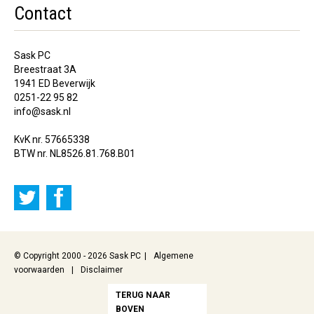
Contact
Sask PC
Breestraat 3A
1941 ED Beverwijk
0251-22 95 82
info@sask.nl
KvK nr. 57665338
BTW nr. NL8526.81.768.B01
© Copyright 2000 - 2026 Sask PC
Algemene
voorwaarden
Disclaimer
TERUG NAAR
BOVEN