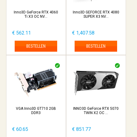
Inno3D GeForce RTX 4060
Inno3D GEFORCE RTX 4080
Ti X3 OC NV...
SUPER X3 NV...
€ 562.11
€ 1,407.58
BESTELLEN
BESTELLEN
VGA Inno3D GT710 2GB
INNO3D GeForce RTX 5070
DDR3
TWIN X2 OC ...
€ 60.65
€ 851.77