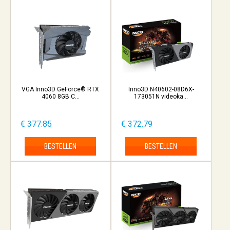
VGA Inno3D GeForce® RTX
Inno3D N40602-08D6X-
4060 8GB C...
173051N videoka...
€ 377.85
€ 372.79
BESTELLEN
BESTELLEN