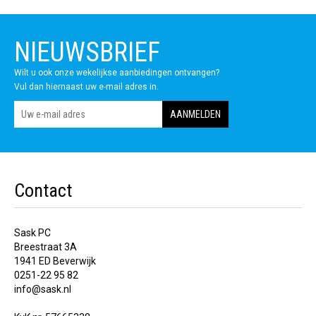
NIEUWSBRIEF
Wilt u ook onze wekelijkse aanbiedingen ontvangen?
Vul dan hiernaast uw e-mail adres in.
Contact
Sask PC
Breestraat 3A
1941 ED Beverwijk
0251-22 95 82
info@sask.nl