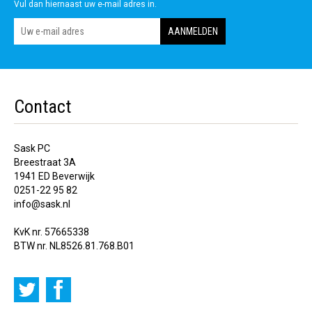
Vul dan hiernaast uw e-mail adres in.
Contact
Sask PC
Breestraat 3A
1941 ED Beverwijk
0251-22 95 82
info@sask.nl
KvK nr. 57665338
BTW nr. NL8526.81.768.B01