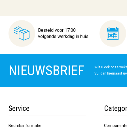
Besteld voor 17:00
volgende werkdag in huis
NIEUWSBRIEF
Wilt u ook onze wek
Vul dan hiernaast uw
Service
Categor
Bedrijfsinformatie
Component