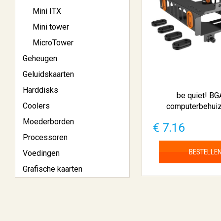
Mini ITX
Mini tower
MicroTower
Geheugen
Geluidskaarten
Harddisks
be quiet! B
Coolers
computerbehuizi
Moederborden
€ 7.16
Processoren
BESTELLE
Voedingen
Grafische kaarten