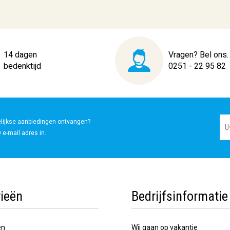
14 dagen
Vragen? Bel ons.
bedenktijd
0251 - 22 95 82
elijkse aanbiedingen ontvangen?
 e-mail adres in.
ieën
Bedrijfsinformatie
en
Wij gaan op vakantie