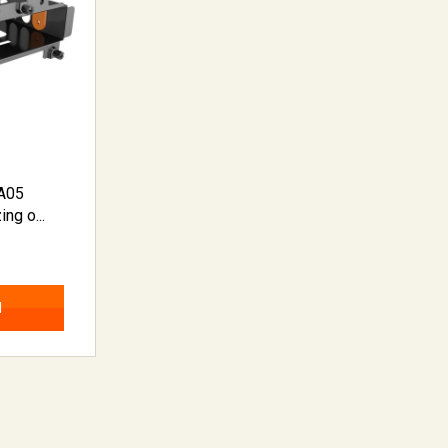
GA05
ng o...
N