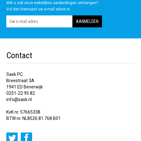
Wilt u ook onze wekelijkse aanbiedingen ontvangen?
Vul dan hiernaast uw e-mail adres in.
Contact
Sask PC
Breestraat 3A
1941 ED Beverwijk
0251-22 95 82
info@sask.nl
KvK nr. 57665338
BTW nr. NL8526.81.768.B01