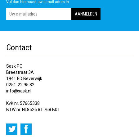
Vul dan hiernaast uw e-mail adres in.
Contact
Sask PC
Breestraat 3A
1941 ED Beverwijk
0251-22 95 82
info@sask.nl
KvK nr. 57665338
BTW nr. NL8526.81.768.B01