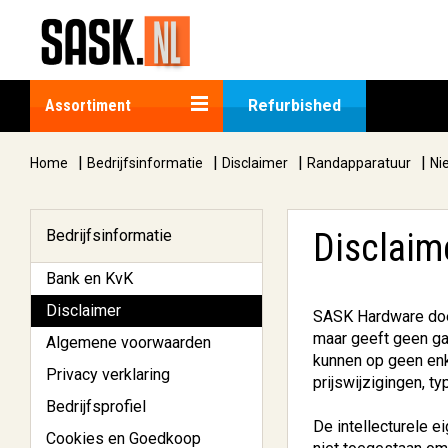
Assortiment
Refurbished
|
|
|
|
Home
Bedrijfsinformatie
Disclaimer
Randapparatuur
Ni
Bedrijfsinformatie
Disclaim
Bank en KvK
Disclaimer
SASK Hardware doet 
maar geeft geen gar
Algemene voorwaarden
kunnen op geen enk
Privacy verklaring
prijswijzigingen, t
Bedrijfsprofiel
De intellecturele 
Cookies en Goedkoop