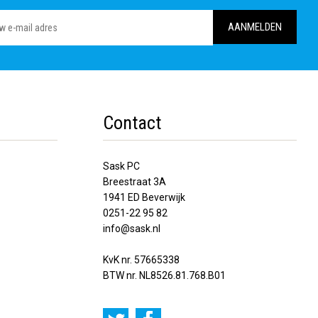
Contact
Sask PC
Breestraat 3A
1941 ED Beverwijk
0251-22 95 82
info@sask.nl
KvK nr. 57665338
BTW nr. NL8526.81.768.B01