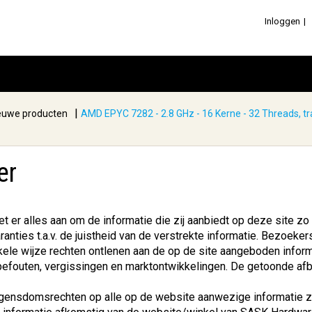
Inloggen
|
euwe producten
AMD EPYC 7282 - 2.8 GHz - 16 Kerne - 32 Threads, tr
er
er alles aan om de informatie die zij aanbiedt op deze site zo v
anties t.a.v. de juistheid van de verstrekte informatie. Bezoek
ele wijze rechten ontlenen aan de op de site aangeboden informa
ypefouten, vergissingen en marktontwikkelingen. De getoonde afbeel
eigensdomsrechten op alle op de website aanwezige informatie 