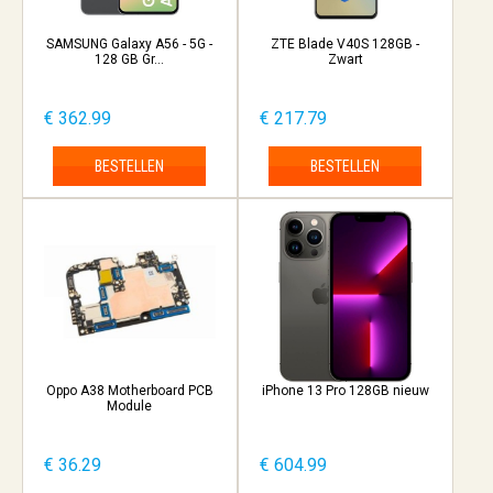
SAMSUNG Galaxy A56 - 5G -
ZTE Blade V40S 128GB -
128 GB Gr...
Zwart
€ 362.99
€ 217.79
BESTELLEN
BESTELLEN
Oppo A38 Motherboard PCB
iPhone 13 Pro 128GB nieuw
Module
€ 36.29
€ 604.99