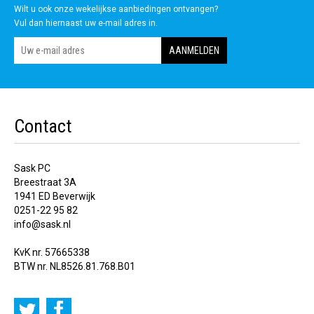
Wilt u ook onze wekelijkse aanbiedingen ontvangen?
Vul dan hiernaast uw e-mail adres in.
Contact
Sask PC
Breestraat 3A
1941 ED Beverwijk
0251-22 95 82
info@sask.nl
KvK nr. 57665338
BTW nr. NL8526.81.768.B01