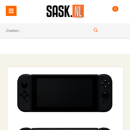
: Undefined index: name in
Notice
0
on line
/var/www/vhosts/sask.nl/httpdocs/classes/ccms.class.php
67